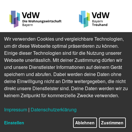
VdW Bayern
VdW Bayern
Wir verwenden Cookies und vergleichbare Technologien,
Treuhand
WIR setzen uns für gutes und
um dir diese Webseite optimal präsentieren zu können.
bezahlbares Wohnen für breite
WIR sind der erfahrene
Einige dieser Technologien sind für die Nutzung unserer
Schichten der Bevölkerung ein.
Ansprechpartner zu allen
Webseite unerlässlich. Mit deiner Zustimmung dürfen wir
In diesem Sinne beraten und
Themen rund um Bilanzierung,
und unsere Dienstleister Informationen auf deinem Gerät
prüfen WIR unsere rund 500
Consulting und Finanzierung.
speichern und abrufen. Dabei werden deine Daten ohne
Mitglieder in Bayern kompetent
Als Dienstleistungsspezialisten
deine Einwilligung nicht an Dritte weitergegeben, die nicht
und partnerschaftlich. So
der VdW Bayern-Gruppe
direkt unsere Dienstleister sind. Deine Daten werden wir zu
bieten WIR der
unterstützen WIR die
Wohnungswirtschaft
Wohnungswirtschaft dabei,
keinem Zeitpunkt für kommerzielle Zwecke verwenden.
Perspektiven für die Zukunft –
nachhaltige und effiziente
stets auch im politischen
Lösungen pragmatisch zu
Impressum
|
Datenschutzerklärung
Schulterschluss.
realisieren.
Einstellen
Ablehnen
Zustimmen
Weitere Informationen
Weitere Informationen